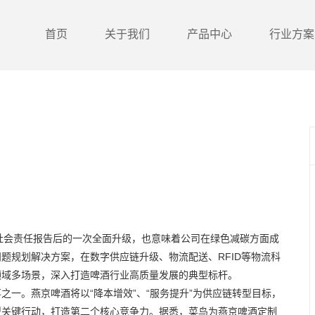
首页
关于我们
产品中心
行业方案
年社会责任报告后的一次全面升级，也意味着公司在绿色减碳方面成
问题规划解决方案，在数字供应链升级、物流配送、
RFID
等物流科
领域多场景，深入打造啤酒行业高质量发展的典型标杆。
一。燕京啤酒将以“降本增效”、“服务提升”为供应链转型目标，
型关键行动，打造第二个核心竞争力。据悉，菜鸟为燕京啤酒定制