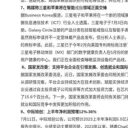
型、道路元素、周围车辆意图识别可视化等信息，并应用了
7、韩媒称三星和苹果将在智能
戒指
领域正面交锋
据Business Korea报道，三星电子和苹果将在一个新的
据信息通信技术（ICT）行业人士透露，三星电子于7月3日向韩国
册。Galaxy Circle注册的产品分类包括智能戒指以及智
虽然商标申请并不一定意味着产品会发布，但分析人士表示
的商标申请。此前，三星已于今年2月向美国专利商标局注册了Gal
三星电子移动体验（MX）部门的数字健康负责人在5月份的新
用户健康的中心。我们正在全面检查睡眠监测设备的产品线，
8、国家发改委：支持平台企业在引领发展、创造就业和国
据国家发展改革委消息，近日，国家发展改革委会同相关部
从调研情况看，平台企业持续加大在技术创新、赋能实体经济等
企业通过自主投资或子公司投资等方式加大投资力度，在芯
了15.6个百分点。下一步，国家发展改革委将会同有关部
就业和国际竞争中发挥更加积极的作用。
9、中际旭创：上半年净利润预增12%-36%
7月11日，中际旭创公告，公司预计2023上半年净利润5.5亿元-6
报告中提出，业绩变动主要原因是，2023年以来，随着Cha