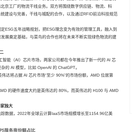
酒北京工厂的物流干线业务。双方将围绕数字供应链、物流、科
统建设与完善，干线与城配的合作，以及通过RFID前沿科技规范
定ESG五年战略规划，把ESG理念变为有效的管理工具，融入到
碳发展奠定基础，与菜鸟的合作也将在未来不断实现绿色物流的建
二
工智能（AI）芯片市场，两家公司都在今年推出了新一代的 AI 芯
AI 模型，比如 OpenAI 的 ChatGPT。
示，英伟达将占据 AI 芯片市场“至少 90%”的市场份额，AMD 位居第
) 中，AMD 的硬件速度大约是英伟达的 80%，而英伟达的 H100 与 AMD
一家独大
踪数据，2022年全球云计算IaaS市场规模增长至1154.96亿美