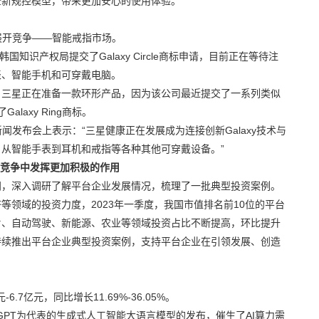
全新规控模型，带来更加安心的使用体验。
领域展开竞争——智能戒指市场。
知识产权局提交了Galaxy Circle商标申请，目前正在等待注
能手表、智能手机和可穿戴电脑。
，三星正在准备一款环形产品，因为该公司最近提交了一系列类似
axy Ring商标。
闻发布会上表示：“三星健康正在发展成为连接创新Galaxy技术与
从智能手表到耳机和戒指等各种其他可穿戴设备。”
际竞争中发挥更加积极的作用
门，深入调研了解平台企业发展情况，梳理了一批典型投资案例。
领域的投资力度，2023年一季度，我国市值排名前10位的平台
片、自动驾驶、新能源、农业等领域投资占比不断提高，环比提升
门持续推出平台企业典型投资案例，支持平台企业在引领发展、创造
.7亿元，同比增长11.69%-36.05%。
tGPT为代表的生成式人工智能大语言模型的发布，催生了AI算力需