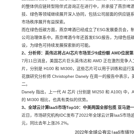
的整体供应链转型陪伴式咨询正在进行中，并承接了燕京啤
技、绿色等领域继续展开深入协同，包括公司层面的供应链系
市场秩序展开有益探索。
而在绿色低碳方面，燕京啤酒已经成立了ESG发展委员会，制
公司治理体系中。燕京啤酒今年还首发ESG报告，为绿色低
设，为绿色可持续发展探索新的可能。
2、
分析师：英伟达将占AI芯片市场至少9成份额 AMD位居第
7月11日消息，美国芯片巨头英伟达和 AMD 正在激烈竞争人
片，分别是 H100 和 MI300，这些芯片可以用于训练和运行复杂的 
花旗研究分析师 Christopher Danely 在周一的报告中表
二。
Danely 指出，上一代 AI 芯片 (分别是 MI250 和 A100
的 MI300 相比，也具有类似的优势。
3、
全球云计算IaaS市场Top10：中美两国全部包揽 亚马逊
近日，市场研究机构IDC发布了2022年全球云计算IaaS市场追
元，同比去年上涨26.2%。