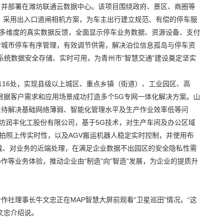
，并部署在潍坊联通云数据中心。该项目围绕政府、景区、商圈等
道，采用出入口道闸相机方案，为车主出行建立规范、有偿的停车服
供多维度的真实数据反馈，全面显示停车业务数据、资源设备、支付
对城市停车有序管理，有效调节供需，解决泊位信息孤岛与停车资
”系统数据安全存储、实时可用，为青州市“智慧交通”建设奠定坚实
1116处，实现县级以上城区、重点乡镇（街道）、工业园区、高
根据客户需求和应用场景成功打造多个5G专网一体化解决方案。山
亟待解决基础网络薄弱、智能化管理水平及生产作业效率低等问
潍坊润丰化工股份有限公司，基于5G技术，对生产车间及办公区域
A拍照上传实时性，以及AGV搬运机器人稳定实时控制，并使用布
载、对业务的近端处理，在满足企业数据不出园区的安全隐私性需
等业务体验，推动企业由“制造”向“智造”发展，为企业的提质升
社理事长牛文忠正在MAP智慧大屏前观看“卫星巡田”情况。“这
文忠介绍说。