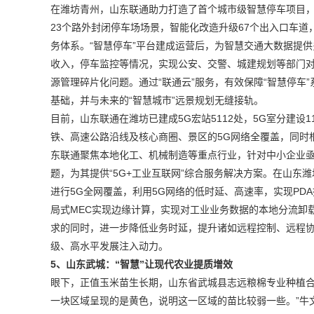
在潍坊青州，山东联通助力打造了首个城市级智慧停车项目
23个路外封闭停车场场景，智能化改造升级67个出入口车
务体系。“智慧停车”平台建成运营后，为智慧交通大数据提
收入，停车监控等情况，实现公安、交警、城建规划等部门
源管理碎片化问题。通过“联通云”服务，有效保障“智慧停车
基础，并与未来的“智慧城市”远景规划无缝接轨。
目前，山东联通在潍坊已建成5G宏站5112处，5G室分建设
铁、高速公路沿线及核心商圈、景区的5G网络全覆盖，同时
东联通聚焦本地化工、机械制造等重点行业，针对中小企业
题，为其提供“5G+工业互联网”综合服务解决方案。在山东
进行5G全网覆盖，利用5G网络的低时延、高速率，实现PD
局式MEC实现边缘计算，实现对工业业务数据的本地分流卸
求的同时，进一步降低业务时延，提升诸如远程控制、远程协作
级、高水平发展注入动力。
5、山东武城：“智慧”让现代农业提质增效
眼下，正值玉米苗生长期，山东省武城县志远粮棉专业种植合作
一块区域呈现的是黄色，说明这一区域的苗比较弱一些。”牛