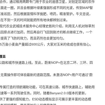
团合作，通过租用两颗专门用于农业的遥感卫星，对划定区域的农作
面走一圈，并且会根据叶绿素强弱形成不同的光波，传到MAP智
精准巡田，然后根据苗情科学施肥、喷药，精准管护。牛文忠说，
现在不到一天的时间就能把所有地块都辨别过来。
化现代农业武城技术服务中心经理史胜利介绍，利用无人机对除草剂
飞回原点进行加药，然后再自行飞回到刚才的断点继续工作，一个
，提高了飞防的效力，而且药剂也会更加均匀。
5万亩小麦亩产量超过600公斤，大家对玉米的收成也很有信心。
覆盖
速公路和城市快速路上线。至此，蔚来NOP+在北京二环、三环、四
无需操作即可体验最新的道路范围。未激活NOP+用户可通过“蔚
能系统专属打造的领航辅助功能，可在高速公路、城市快速路上，辅助用
一系列驾驶任务。同时，随着Banyan2.0.0版本的更新，
提供了更强的感知能力，ESD动态模拟显示可展示更丰富的动态模