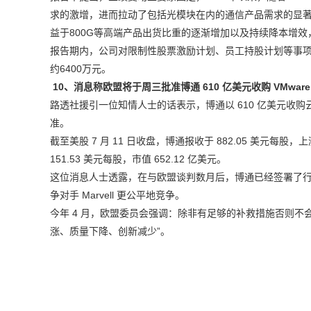
求的激增，进而拉动了包括光模块在内的通信产品需求的显著
益于800G等高端产品出货比重的逐渐增加以及持续降本增
报告期内，公司对限制性股票激励计划、员工持股计划等事
约6400万元。
10、消息称欧盟将于周三批准博通 610 亿美元收购 VMware
路透社援引一位知情人士的话表示，博通以 610 亿美元收购云
准。
截至美股 7 月 11 日收盘，博通报收于 882.05 美元每股，上涨 0
151.53 美元每股，市值 652.12 亿美元。
这位消息人士透露，在与欧盟谈判数月后，博通已经签署了
争对手 Marvell 更公平地竞争。
今年 4 月，欧盟委员会强调：除非有足够的补救措施否则不
涨、质量下降、创新减少”。