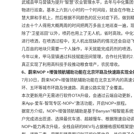
武城县甲马营镇为提升“智慧”农业管理水平，去年与中化集
物进行巡查。基本上六到八小时的一个时间段，就会在作物上
慧大屏和手机上，然后根据不同颜色的区分对症下药，做到
过去十个人得用大概两周的时间把两万多亩土地巡查一遍，
除了“卫星巡田”以外，喷药也用上了无人机，省时高效。中
进行喷洒，在喷洒过程中，无人机出现缺药的情况还会自动
几百亩的地块只需要一个人操作，半天就能完成药剂的喷洒
今年以来，甲马营镇通过科技赋能田间管理，合作社托管的2.
真正实现了利用高科技手段推动粮食增产，农民增收。
6、蔚来NOP +增强领航辅助功能在北京环路及快速路实现全
7月10日，蔚来NOP+增强领航辅助功能在北京五环内的高
环、五环等城市环路及快速路、高速公路实现了全覆盖。
本次更新用户无需进行软件OTA升级，会通过云端自动更新，
来App-爱车-智驾专区-NOP+”激活功能，开启NOP+旅程。
据官方介绍，NOP+增强领航辅助是基于Banyan?榕智
户完成进出匝道、选择最优车道、超越慢车、根据限速自动调速等
NOP+能力再次升级，全栈自研的BEV与占据栅格感知框架