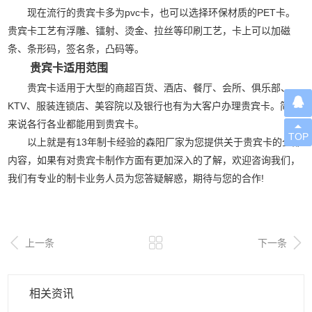
现在流行的贵宾卡多为
pvc卡
，也可以选择环保材质的PET卡。
贵宾卡工艺有浮雕、镭射、烫金、拉丝等印刷工艺，卡上可以加磁
条、条形码，签名条，凸码等。
贵宾卡适用范围
贵宾卡适用于大型的商超百货、酒店、餐厅、会所、俱乐部、

KTV、服装连锁店、美容院以及银行也有为大客户办理贵宾卡。简单
来说各行各业都能用到贵宾卡。

TOP
以上就是有13年制卡经验的
森阳
厂家为您提供关于贵宾卡的全部
内容，如果有对贵宾卡制作方面有更加深入的了解，欢迎咨询我们，
我们有专业的制卡业务人员为您答疑解惑，期待与您的合作!



上一条
下一条
相关资讯