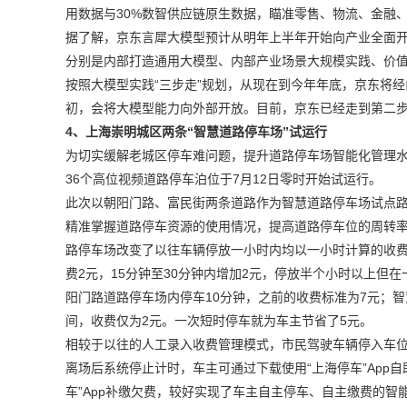
用数据与30%数智供应链原生数据，瞄准零售、物流、金融
据了解，京东言犀大模型预计从明年上半年开始向产业全面开
分别是内部打造通用大模型、内部产业场景大规模实践、价
按照大模型实践“三步走”规划，从现在到今年年底，京东将经
初，会将大模型能力向外部开放。目前，京东已经走到第二
4、上海崇明城区两条“智慧道路停车场”试运行
为切实缓解老城区停车难问题，提升道路停车场智能化管理水
36个高位视频道路停车泊位于7月12日零时开始试运行。
此次以朝阳门路、富民街两条道路作为智慧道路停车场试点
精准掌握道路停车资源的使用情况，提高道路停车位的周转
路停车场改变了以往车辆停放一小时内均以一小时计算的收费
费2元，15分钟至30分钟内增加2元，停放半个小时以上但
阳门路道路停车场内停车10分钟，之前的收费标准为7元；智
间，收费仅为2元。一次短时停车就为车主节省了5元。
相较于以往的人工录入收费管理模式，市民驾驶车辆停入车
离场后系统停止计时，车主可通过下载使用“上海停车”App
车”App补缴欠费，较好实现了车主自主停车、自主缴费的