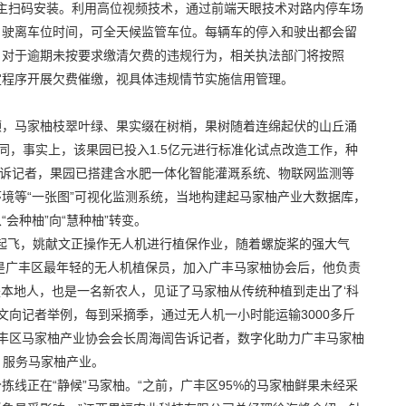
车主扫码安装。利用高位视频技术，通过前端天眼技术对路内停车场
、驶离车位时间，可全天候监管车位。每辆车的停入和驶出都会留
。对于逾期未按要求缴清欠费的违规行为，相关执法部门将按照
定程序开展欠费催缴，视具体违规情节实施信用管理。
顾，马家柚枝翠叶绿、果实缀在树梢，果树随着连绵起伏的山丘涌
不同，事实上，该果园已投入1.5亿元进行标准化试点改造工作，种
方告诉记者，果园已搭建含水肥一体化智能灌溉系统、物联网监测等
境等“一张图”可视化监测系统，当地构建起马家柚产业大数据库，
会种柚”向“慧种柚”转变。
徐起飞，姚献文正操作无人机进行植保作业，随着螺旋桨的强大气
文是广丰区最年轻的无人机植保员，加入广丰马家柚协会后，他负责
是本地人，也是一名新农人，见证了马家柚从传统种植到走出了‘科
文向记者举例，每到采摘季，通过无人机一小时能运输3000多斤
丰区马家柚产业协会会长周海訚告诉记者，数字化助力广丰马家柚
，服务马家柚产业。
线正在“静候”马家柚。“之前，广丰区95%的马家柚鲜果未经采