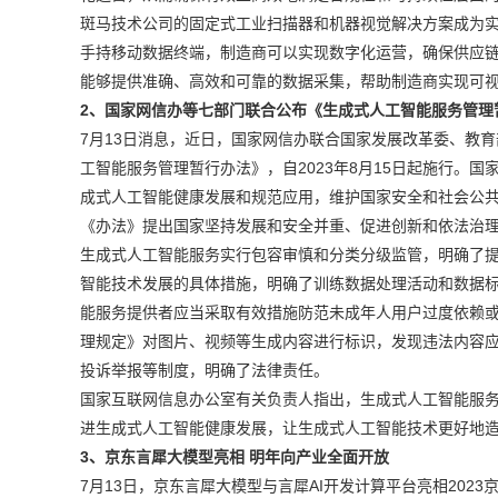
斑马技术公司的固定式工业扫描器和机器视觉解决方案成为实
手持移动数据终端，制造商可以实现数字化运营，确保供应
能够提供准确、高效和可靠的数据采集，帮助制造商实现可
2、国家网信办等七部门联合公布《生成式人工智能服务管理
7月13日消息，近日，国家网信办联合国家发展改革委、教
工智能服务管理暂行办法》，自2023年8月15日起施行。
成式人工智能健康发展和规范应用，维护国家安全和社会公
《办法》提出国家坚持发展和安全并重、促进创新和依法治
生成式人工智能服务实行包容审慎和分类分级监管，明确了
智能技术发展的具体措施，明确了训练数据处理活动和数据
能服务提供者应当采取有效措施防范未成年人用户过度依赖
理规定》对图片、视频等生成内容进行标识，发现违法内容
投诉举报等制度，明确了法律责任。
国家互联网信息办公室有关负责人指出，生成式人工智能服
进生成式人工智能健康发展，让生成式人工智能技术更好地
3、京东言犀大模型亮相 明年向产业全面开放
7月13日，京东言犀大模型与言犀AI开发计算平台亮相202