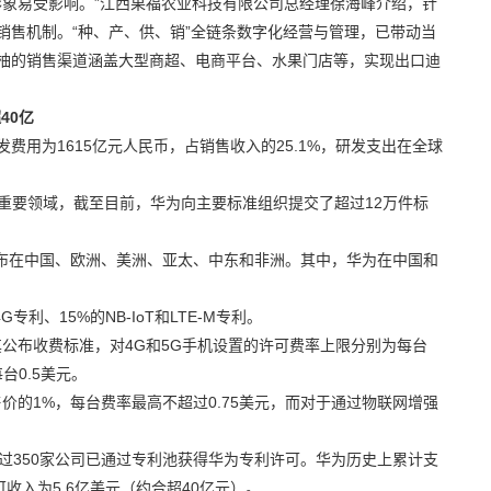
象易受影响。”江西果福农业科技有限公司总经理徐海峰介绍，针
销售机制。“种、产、供、销”全链条数字化经营与管理，已带动当
柚的销售渠道涵盖大型商超、电商平台、水果门店等，实现出口迪
40
亿
发费用为1615亿元人民币，占销售收入的25.1%，研发支出在全球
的重要领域，截至目前，华为向主要标准组织提交了超过12万件标
分布在中国、欧洲、美洲、亚太、中东和非洲。其中，华为在中国和
专利、15%的NB-IoT和LTE-M专利。
公布收费标准，对4G和5G手机设置的许可费率上限分别为每台
每台0.5美元。
的1%，每台费率最高不超过0.75美元，而对于通过物联网增强
过350家公司已通过专利池获得华为专利许可。华为历史上累计支
收入为5.6亿美元（约合超40亿元）。