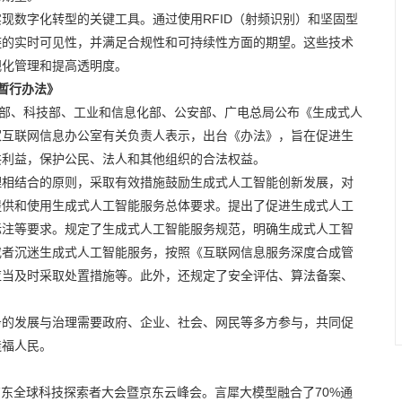
现数字化转型的关键工具。通过使用RFID（射频识别）和坚固型
链的实时可见性，并满足合规性和可持续性方面的期望。这些技术
视化管理和提高透明度。
暂行办法》
育部、科技部、工业和信息化部、公安部、广电总局公布《生成式人
国家互联网信息办公室有关负责人表示，出台《办法》，旨在促进生
共利益，保护公民、法人和其他组织的合法权益。
理相结合的原则，采取有效措施鼓励生成式人工智能创新发展，对
提供和使用生成式人工智能服务总体要求。提出了促进生成式人工
标注等要求。规定了生成式人工智能服务规范，明确生成式人工智
或者沉迷生成式人工智能服务，按照《互联网信息服务深度合成管
应当及时采取处置措施等。此外，还规定了安全评估、算法备案、
务的发展与治理需要政府、企业、社会、网民等多方参与，共同促
造福人民。
3京东全球科技探索者大会暨京东云峰会。言犀大模型融合了70%通