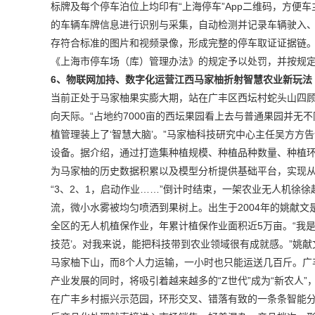
标牌及每个停车泊位上均印有“上海停车”App二维码，方便
的车辆车牌信息进行识别与采集，自动检测并记录车辆驶入
存符合标准的图片和视频录像，形成完整的停车取证证据链
《上海市停车场（库）管理办法》的规定予以处罚，并按规
6、物联网加持、数字化运营江西马家柚折射智慧农业新玩法
当前正处于马家柚果实膨大期，站在广丰区西坛村蛇头山四
向天际。“占地约7000亩的西坛果园看上去与普通果园并无
植管理装上了‘智慧大脑’。”马家柚科技研究中心主任吴方
设备。据介绍，通过打造集种植规模、种植品种数量、种植环
为马家柚的历史数据积累以及模型分析提供基础平台，实现从“
“3、2、1，启动作业……”倒计时结束，一架农业无人机徐
流，微小水雾被均匀喷洒到果树上。出生于2004年的姚献
全区的无人机植保作业，年累计植保作业面积近5万亩。“我
技范’。对我来说，能把科技带到农业领域很有成就感。”姚献
马家柚下山，而8个人力运输，一小时也只能运送几百斤。广
产业发展的同时，将吸引着越来越多的“Z世代”成为“新农人”
在广丰乡村振兴示范园，环形交叉、错落有致的一条条智能分拣