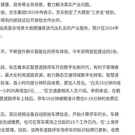
、健康、政务等业务场景，着力解决真实产业问题。
放。京东集团CEO许冉表示，京东制定了大模型“三步走”规划，
值得到内部验证后开放给合作伙伴。
由高复杂场景大规模锤炼迭代出扎实的产业服务，预计在2024年
步。
平，不断提升群众智能化的停车体验，今年崇明首批建设的2处、
路段，标志着本区智慧道路停车开启数字化新时代，有利于管理者
率，最大化利用道路资源，助力静态交通领域数字化转型。智慧道
标准，首小时内按分钟阶段收费，更加人性化。“白天15分钟内收
在一小时内再增加3元……”区交通委相关人员介绍。举例来说，在朝
慧道路停车上线后，停车10分钟被精准计费在0-15分钟的收费区
位后，高位视频设备自动抓拍车牌信息，开始计算停车时长，车辆
自助完成缴费，也可在驾车离场之日起的15个工作日内，在“上海停
智能化管理。目前，该两条道路停车场停车的标识标牌已更新，收费