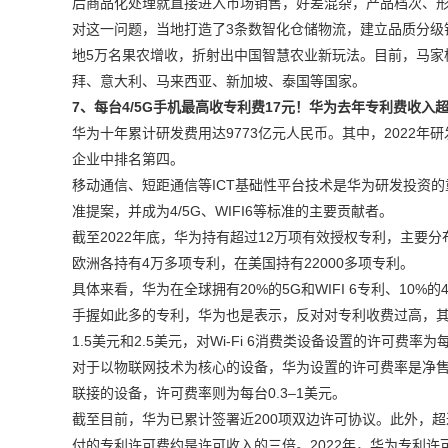
后商品化处理就直接进入市场销售，好差混杂，产品档次、形
对这一问题，当地打造了3条数智化仓储物流，建立品质分级
地5万名果农增收，折射出中国智慧农业新玩法。目前，马家
拜、意大利、马来西亚、新加坡、泰国等国家。
7、每台4/5G
手机最高收专利费17
元！华为去年专利费收入超
华为十年累计研发费用达9773亿元人民币。其中，2022年研
企业中排名第四。
移动通信、短距通信等ICT基础性平台技术是华为研发投资
准提案，并成为4/5G、WIFI6等标准的主要贡献者。
截至2022年底，华为持有超过12万项有效授权专利，主要
欧洲各持有4万多项专利，在美国持有22000多项专利。
具体来看，华为在全球拥有20%的5G和WIFI 6专利、10%的4G
手握如此多的专利，华为也是表示，反对对专利收费过高，其
1.5美元和2.5美元，对Wi-Fi 6消费类设备设置的许可费率为
对于以物联网技术为核心的设备，华为设置的许可费率是净售价
联接的设备，许可费率则为每台0.3–1美元。
截至目前，华为已累计签署近200项双边许可协议。此外，超
付的专利许可费约是许可收入的三倍。2022年，华为专利许可